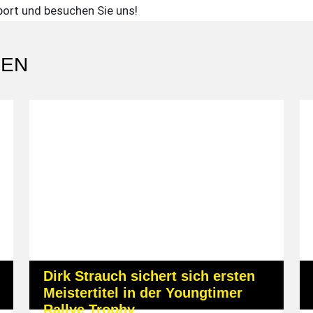
port und besuchen Sie uns!
NEN
Dirk Strauch sichert sich ersten
Meistertitel in der Youngtimer
Rallye Trophy