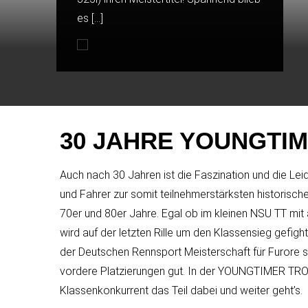
es […]
Robert Jansen (Opel Ascona B) […]
Aktuell stehen […]
im […]
Rennen holte […]
30 JAHRE YOUNGTI
Auch nach 30 Jahren ist die Faszination und die Le
und Fahrer zur somit teilnehmerstärksten historisc
70er und 80er Jahre. Egal ob im kleinen NSU TT mit 
wird auf der letzten Rille um den Klassensieg gef
der Deutschen Rennsport Meisterschaft für Furore s
vordere Platzierungen gut. In der YOUNGTIMER TROP
Klassenkonkurrent das Teil dabei und weiter geht’s.