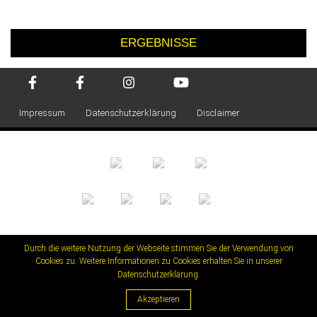
ERGEBNISSE
Impressum
Datenschutzerklärung
Disclaimer
Durch die weitere Nutzung der Webseite stimmen Sie der Verwendung von
Cookies zu. Weitere Informationen zu Cookies erhalten Sie in unserer
Datenschutzerklärung
.
Akzeptieren