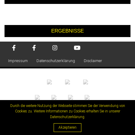
ERGEBNISSE
Impressum
Datenschutzerklärung
Disclaimer
Durch die weitere Nutzung der Webseite stimmen Sie der Verwendung von
Cookies zu. Weitere Informationen zu Cookies erhalten Sie in unserer
Datenschutzerklärung
.
Akzeptieren