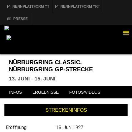
NENNPLATTFORM YT
NENNPLATTFORM YRT
PRESSE
MENÜ
NÜRBURGRING CLASSIC,
NÜRBURGRING GP-STRECKE
13. JUNI - 15. JUNI
INFOS
ERGEBNISSE
FOTOS/VIDEOS
STRECKENINFOS
Eröffnung:
18. Juni 1927