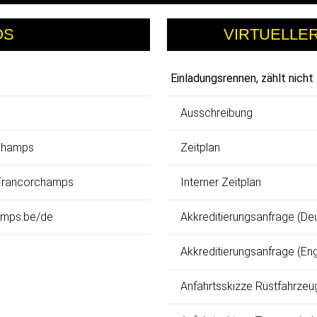
OS
VIRTUELLE
Einladungsrennen, zählt nicht
Ausschreibung
rchamps
Zeitplan
 Francorchamps
Interner Zeitplan
amps.be/de
Akkreditierungsanfrage (De
Akkreditierungsanfrage (Eng
Anfahrtsskizze Rüstfahrzeu