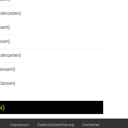
ndenzeiten)
samt)
assen)
ndenzeiten)
(Gesamt)
Klassen)
N)
Impressum
Datenschutzerklärung
Disclaimer