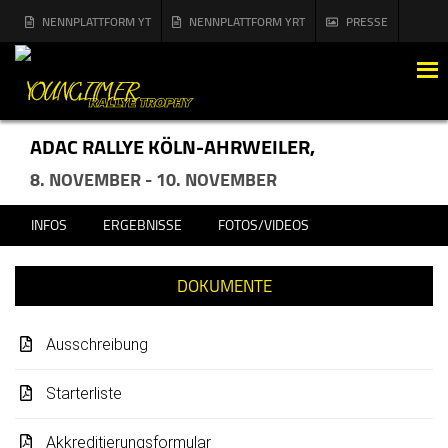
NENNPLATTFORM YT
NENNPLATTFORM YRT
PRESSE
MENÜ
ADAC RALLYE KÖLN-AHRWEILER,
8. NOVEMBER - 10. NOVEMBER
INFOS
ERGEBNISSE
FOTOS/VIDEOS
DOKUMENTE
Ausschreibung
Starterliste
Akkreditierungsformular